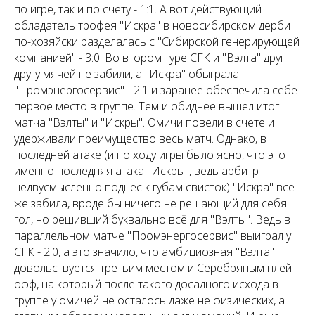
по игре, так и по счету - 1:1. А вот действующий
обладатель трофея "Искра" в новосибирском дерби
по-хозяйски разделалась с "Сибирской генерирующей
компанией" - 3:0. Во втором туре СГК и "Вэлта" друг
другу мячей не забили, а "Искра" обыграла
"Промэнергосервис" - 2:1 и заранее обеспечила себе
первое место в группе. Тем и обиднее вышел итог
матча "Вэлты" и "Искры". Омичи повели в счете и
удерживали преимущество весь матч. Однако, в
последней атаке (и по ходу игры было ясно, что это
именно последняя атака "Искры", ведь арбитр
недвусмысленно поднес к губам свисток) "Искра" все
же забила, вроде бы ничего не решающий для себя
гол, но решивший буквально всё для "Вэлты". Ведь в
параллельном матче "Промэнергосервис" выиграл у
СГК - 2:0, а это значило, что амбициозная "Вэлта"
довольствуется третьим местом и Серебряным плей-
офф, на который после такого досадного исхода в
группе у омичей не осталось даже не физических, а