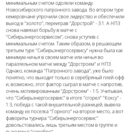
минимальным счетом одолели команду
Новосибирского патронного завода. Во втором туре
кемеровчане упрочили свое лидерство и обеспечили
выход в "золото", переиграв "Дорстрой" - 3:1. А НПЗ
снова навязал борьбу в матче с
"Сибирьэнергосервисом", снова уступив с
минимальным счетом. Таким образом, в решающем
третьем туре "Сибирьэнергосервису" нужна была как
минимум ничья в своем матче или ничья во
параллельном матче между "Дорстроем" и НПЗ.
Однако, команда "Патронного завода", уже было
понятно, что выходит только в серебряный плей-офф
и, возможно, этот фактор сыграл в матче с напротив,
очень мотивированным "Дорстроем" - 1:5. Учитывая,
что "Сибирьэнергосервис" в итоге "сгорел" "Коксу" -
1:3, победа с такой внушительной разницей, вывела
команду из поселка "Горного" на второе место, а вот
фавориты турнира "Сибирьэнергосервис"
довольстовались лишь третьим местом в группе и
выходом в "серебро".