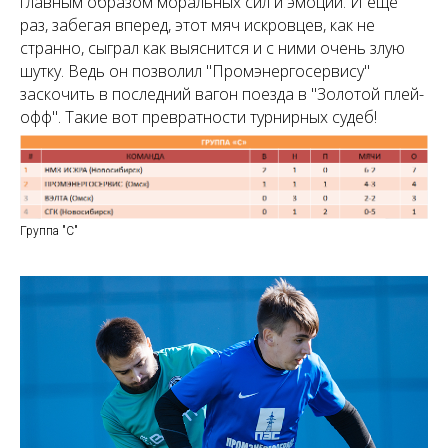
главным образом моральных сил и эмоций. И еще
раз, забегая вперед, этот мяч искровцев, как не
странно, сыграл как выяснится и с ними очень злую
шутку. Ведь он позволил "Промэнергосервису"
заскочить в последний вагон поезда в "Золотой плей-
офф". Такие вот превратности турнирных судеб!
Группа "C"