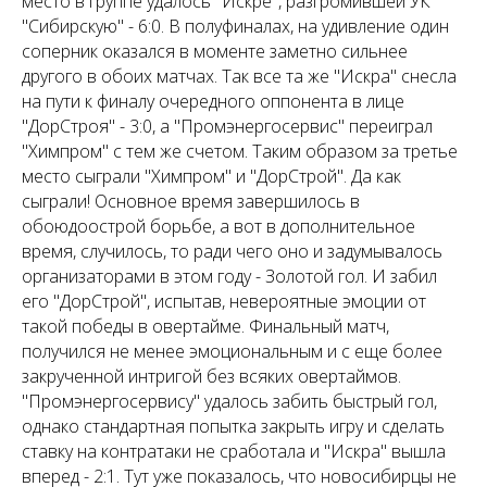
место в группе удалось "Искре", разгромившей УК
"Сибирскую" - 6:0. В полуфиналах, на удивление один
соперник оказался в моменте заметно сильнее
другого в обоих матчах. Так все та же "Искра" снесла
на пути к финалу очередного оппонента в лице
"ДорСтроя" - 3:0, а "Промэнергосервис" переиграл
"Химпром" с тем же счетом. Таким образом за третье
место сыграли "Химпром" и "ДорСтрой". Да как
сыграли! Основное время завершилось в
обоюдоострой борьбе, а вот в дополнительное
время, случилось, то ради чего оно и задумывалось
организаторами в этом году - Золотой гол. И забил
его "ДорСтрой", испытав, невероятные эмоции от
такой победы в овертайме. Финальный матч,
получился не менее эмоциональным и с еще более
закрученной интригой без всяких овертаймов.
"Промэнергосервису" удалось забить быстрый гол,
однако стандартная попытка закрыть игру и сделать
ставку на контратаки не сработала и "Искра" вышла
вперед - 2:1. Тут уже показалось, что новосибирцы не