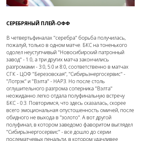
СЕРЕБРЯНЫЙ ПЛЕЙ-ОФФ
В четвертьфиналах "серебра" борьба получилась,
пожалуй, только в одном матче. БКС на тоненького
одолел неуступчивый "Новосибирский патронный
завод" - 1:0, а три других матча закончились
разгромами - 3:0, 5:0 и 8:0, соответственно в матчах
СГК - ЦОФ "Березовская", "Сибирьэнергосервис" -
"Лотрэк" и "Вэлта" - НАРЗ. Но после столь
оглушительного разгрома соперника "Вэлта"
неожиданно легко отдала полуфинальную встречу
БКС - 0:3. Повторимся, что здесь сказалась, скорее
всего эмоциональная опустошенность омичей, после
обидного не выхода в "золото". А вот другой
полуфинал, в котором заведомо фаворитом выглядел
"Сибирьэнергосервис" - все дошло до серии
послематчевых пенальти, в котором удачливее