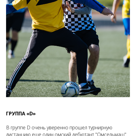
ГРУППА «D»
В группе D очень уверенно прошел турнирную
дистанцию еще один омский дебютант "Омсельмаш".