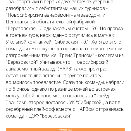
Транспортники в первых двух встречах уверенно
разобрались с дебютантами наших турниров -
"Новосибирским авиаремонтным заводом" и
Центральной обогатительной фабрикой
"Березовская". С одинаковым счетом - 5:0. Но правда
в третьем туре, неожиданно оступились в матче с
Угольной компанией "Сибирская" - 0:1. Хотя до этого,
команда из Новокузнецка проиграла с тем же счетом
разгромленным тем же "Трейд Трансом" - коллегам из
"Березовской". Учитывая, что "Новосибирский
авиаремонтный завод" (НАРЗ) также проиграл
оставшиеся две встречи - в группе по итогу
воцарилось троевластие. Сразу три команды, набрали
по 6 очков, однако по разнице мячей во встречах
между собой первое место осталось за "Трейд
Трансом", второе досталось УК "Сибирской", а вот в
серебряный плей-офф вместе с НАРЗом отправилась
команда - ЦОФ "Березовская"