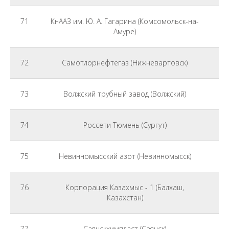
71
КнААЗ им. Ю. А. Гагарина (Комсомольск-на-
Амуре)
72
Самотлорнефтегаз (Нижневартовск)
73
Волжский трубный завод (Волжский)
74
Россети Тюмень (Сургут)
75
Невинномысский азот (Невинномысск)
76
Корпорация Казахмыс - 1 (Балхаш,
Казахстан)
77
Саянскхимпласт (Саянск)