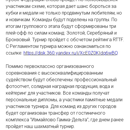
участникам схеме, которая дает шанс бороться за
кубки и медали не только продвинутым любителям, но
и новичкам. Команды будут поделены на группы. По
итогам группового этапа будут сформированы три
плей-офф по силам команд: Золотой, Серебряный и
Бронзовый. Турнир пройдет с обсчетом рейтинга RTTF.
С Регламентом турнира можно ознакомиться по
ссылке:
https://disk.360.yandex.ru/i/XcE0Z0KIdq6wBQ
Помимо первоклассно организованного
соревнования с высококвалифицированным
судейством будут обеспечены: профессиональный
фотоотчет, солидная наградная продукция, вода и
кейтеринг для участников. Все команды получат
персональные дипломы, а участники памятные медали
участников турнира. Для команд из других городов
будет организован трансфер от гостиничного
комплекса "Измайлово Гамма-Дельта", где днем ранее
пройдет наш шахматный турнир.